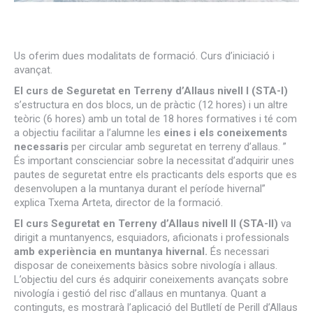
Us oferim dues modalitats de formació. Curs d’iniciació i
avançat.
El curs de Seguretat en Terreny d’Allaus nivell I (STA-I)
s’estructura en dos blocs, un de pràctic (12 hores) i un altre
teòric (6 hores) amb un total de 18 hores formatives i té com
a objectiu facilitar a l’alumne les
eines i els coneixements
necessaris
per circular amb seguretat en terreny d’allaus. ”
És important conscienciar sobre la necessitat d’adquirir unes
pautes de seguretat entre els practicants dels esports que es
desenvolupen a la muntanya durant el període hivernal”
explica Txema Arteta, director de la formació.
El curs Seguretat en Terreny d’Allaus nivell II (STA-II)
va
dirigit a muntanyencs, esquiadors, aficionats i professionals
amb experiència en muntanya hivernal.
És necessari
disposar de coneixements bàsics sobre nivología i allaus.
L’objectiu del curs és adquirir coneixements avançats sobre
nivología i gestió del risc d’allaus en muntanya. Quant a
continguts, es mostrarà l’aplicació del Butlletí de Perill d’Allaus