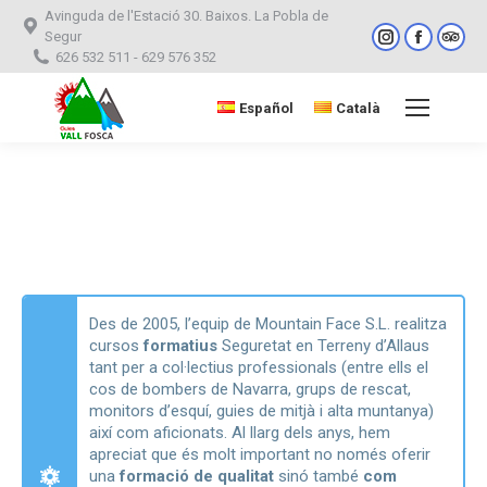
Avinguda de l'Estació 30. Baixos. La Pobla de
Instagram
Facebo
Tri
Segur
626 532 511 - 629 576 352
page
page
pag
opens
opens
ope
Español
Català
Search:
in
in
in
new
new
ne
window
window
win
Esteu aquí:
Des de 2005, l’equip de Mountain Face S.L. realitza
cursos
formatius
Seguretat en Terreny d’Allaus
tant per a col·lectius professionals (entre ells el
cos de bombers de Navarra, grups de rescat,
monitors d’esquí, guies de mitjà i alta muntanya)
així com aficionats. Al llarg dels anys, hem
apreciat que és molt important no només oferir
una
formació de qualitat
sinó també
com