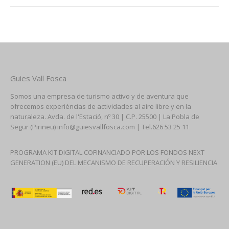
Guies Vall Fosca
Somos una empresa de turismo activo y de aventura que
ofrecemos experièncias de actividades al aire libre y en la
naturaleza. Avda. de l'Estació, nº 30 | C.P. 25500 | La Pobla de
Segur (Pirineu) info@guiesvallfosca.com | Tel.626 53 25 11
PROGRAMA KIT DIGITAL COFINANCIADO POR LOS FONDOS NEXT
GENERATION (EU) DEL MECANISMO DE RECUPERACIÓN Y RESILIENCIA