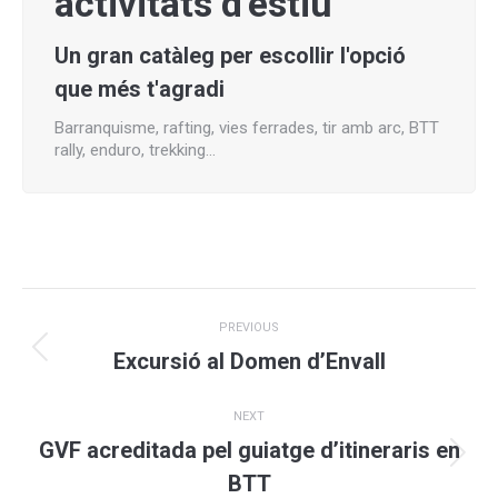
activitats d'estiu
Un gran catàleg per escollir l'opció
que més t'agradi
Barranquisme, rafting, vies ferrades, tir amb arc, BTT
rally, enduro, trekking…
Post
PREVIOUS
navigation
Previous
Excursió al Domen d’Envall
post:
NEXT
GVF acreditada pel guiatge d’itineraris en
Next
BTT
post: