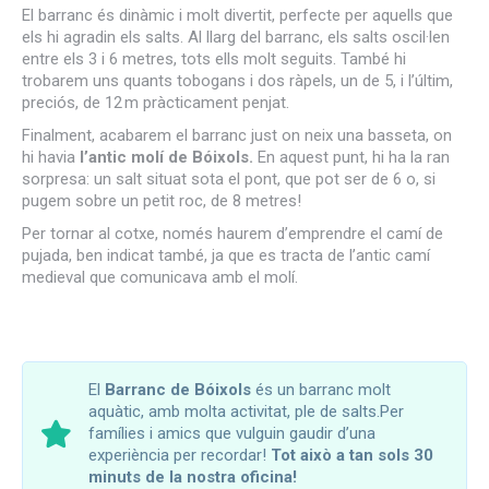
El barranc és dinàmic i molt divertit, perfecte per aquells que
els hi agradin els salts. Al llarg del barranc, els salts oscil·len
entre els 3 i 6 metres, tots ells molt seguits. També hi
trobarem uns quants tobogans i dos ràpels, un de 5, i l’últim,
preciós, de 12 m pràcticament penjat.
Finalment, acabarem el barranc just on neix una basseta, on
hi havia
l’antic molí de Bóixols.
En aquest punt, hi ha la ran
sorpresa: un salt situat sota el pont, que pot ser de 6 o, si
pugem sobre un petit roc, de 8 metres!
Per tornar al cotxe, només haurem d’emprendre el camí de
pujada, ben indicat també, ja que es tracta de l’antic camí
medieval que comunicava amb el molí.
El
Barranc de Bóixols
és un barranc molt
aquàtic, amb molta activitat, ple de salts.Per
famílies i amics que vulguin gaudir d’una
experiència per recordar!
Tot això a tan sols 30
minuts de la nostra oficina!