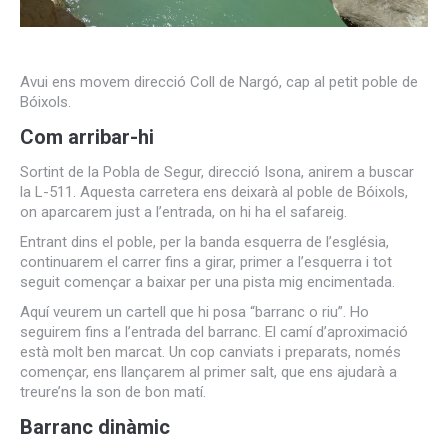
Avui ens movem direcció Coll de Nargó, cap al petit poble de
Bóixols.
Com arribar-hi
Sortint de la Pobla de Segur, direcció Isona, anirem a buscar
la L-511. Aquesta carretera ens deixarà al poble de Bóixols,
on aparcarem just a l’entrada, on hi ha el safareig.
Entrant dins el poble, per la banda esquerra de l’església,
continuarem el carrer fins a girar, primer a l’esquerra i tot
seguit començar a baixar per una pista mig encimentada.
Aquí veurem un cartell que hi posa “barranc o riu”. Ho
seguirem fins a l’entrada del barranc. El camí d’aproximació
està molt ben marcat. Un cop canviats i preparats, només
començar, ens llançarem al primer salt, que ens ajudarà a
treure’ns la son de bon matí.
Barranc dinàmic