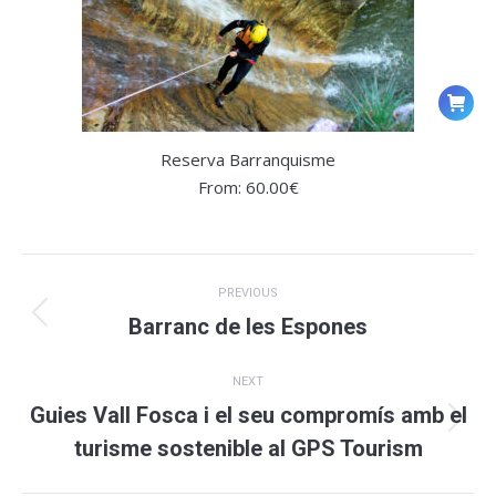
Reserva Barranquisme
From:
60.00
€
Post
PREVIOUS
navigation
Previous
Barranc de les Espones
post:
NEXT
Guies Vall Fosca i el seu compromís amb el
Next
turisme sostenible al GPS Tourism
post: