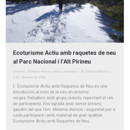
Ecoturisme Actiu amb raquetes de neu
al Parc Nacional i l’Alt Pirineu
General
,
General
,
Hivern
,
naura
,
raquetes
By
VallFoscAdmin
3 de January de 2026
L’ Ecoturisme Actiu amb Raquetes de Neu és una
introducció al món de la neu en entorns
verges.Treballem amb grups reduïts, repectant el rati
de participants. Ens agrada anar sense preses,
gaudint del que fem. Màxima atenció i seguretat per a
cada participant i amb material de gran qualitat.
Ecoturisme Actiu amb Raquetes de Neu…