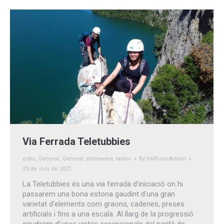
Via Ferrada Teletubbies
estiu
,
General
,
General
,
primavera
,
tardor
By
VallFoscAdmin
23 de July de 2021
La Teletubbies és una via ferrada d’iniciació on hi
passarem una bona estona gaudint d’una gran
varietat d’elements com graons, cadenes, preses
artificials i fins a una escala. Al llarg de la progressió