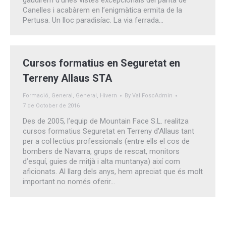
gaudirem d’unes vistes excepcionals del pantà de
Canelles i acabàrem en l’enigmàtica ermita de la
Pertusa. Un lloc paradisíac. La via ferrada…
Cursos formatius en Seguretat en
Terreny Allaus STA
Formació
,
General
,
General
,
Hivern
By
VallFoscAdmin
7 de October de 2016
Des de 2005, l’equip de Mountain Face S.L. realitza
cursos formatius Seguretat en Terreny d’Allaus tant
per a col·lectius professionals (entre ells el cos de
bombers de Navarra, grups de rescat, monitors
d’esquí, guies de mitjà i alta muntanya) així com
aficionats. Al llarg dels anys, hem apreciat que és molt
important no només oferir…