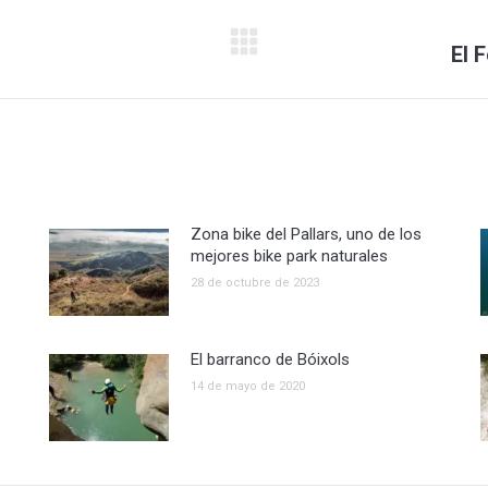
Publicación
El 
siguiente:
Zona bike del Pallars, uno de los
mejores bike park naturales
28 de octubre de 2023
El barranco de Bóixols
14 de mayo de 2020