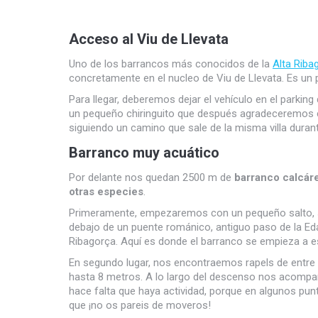
Acceso al Viu de Llevata
Uno de los barrancos más conocidos de la
Alta Riba
concretamente en el nucleo de Viu de Llevata. Es un p
Para llegar, deberemos dejar el vehículo en el parking
un pequeño chiringuito que después agradeceremos 
siguiendo un camino que sale de la misma villa duran
Barranco muy acuático
Por delante nos quedan 2500 m de
barranco calcár
otras especies
.
Primeramente, empezaremos con un pequeño salto, 
debajo de un puente románico, antiguo paso de la Ed
Ribagorça. Aquí es donde el barranco se empieza a e
En segundo lugar, nos encontraemos rapels de entre 6
hasta 8 metros. A lo largo del descenso nos acompañ
hace falta que haya actividad, porque en algunos pun
que ¡no os pareis de moveros!