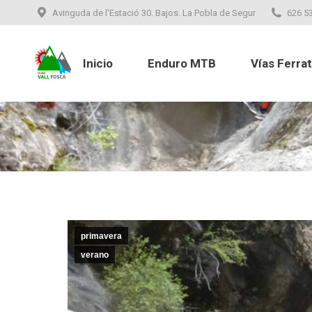
Avinguda de l'Estació 30. Bajos. La Pobla de Segur
626 53
Inicio
Enduro MTB
Vías Ferr
Inicio
Enduro MTB
Vías Ferra
primavera
verano