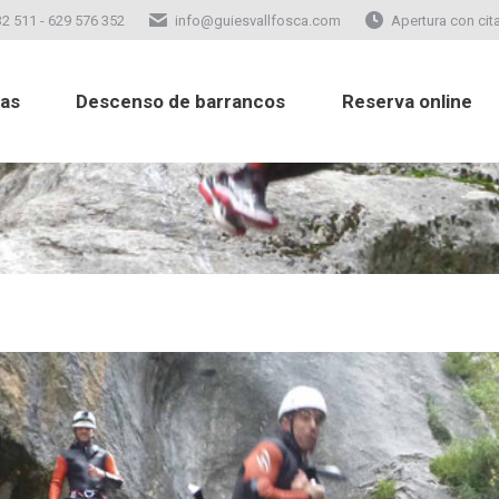
2 511 - 629 576 352
info@guiesvallfosca.com
Apertura con cit
atas
Descenso de barrancos
Reserva online
tas
Descenso de barrancos
Reserva online