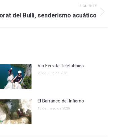
SIGUIENTE
Forat del Bulli, senderismo acuático
Via Ferrata Teletubbies
23 de julio de 2021
El Barranco del Infierno
13 de mayo de 2020