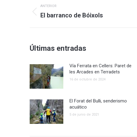
Navegación
ANTERIOR
entre
Publicación
El barranco de Bóixols
anterior:
publicaciones
Últimas entradas
Vía Ferrata en Cellers: Paret de
les Arcades en Terradets
16 de octubre de 2024
El Forat del Bulli, senderismo
acuático
5 de junio de 2021