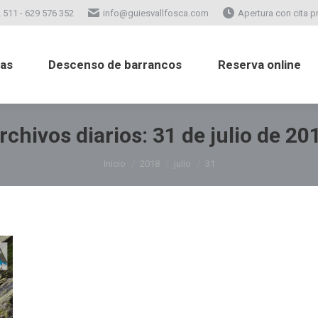
 511 - 629 576 352
info@guiesvallfosca.com
Apertura con cita p
atas
Descenso de barrancos
Reserva online
tas
Descenso de barrancos
Reserva online
rchivos diarios:
31 de julio de 20
Estás aquí:
Inicio
2018
julio
31