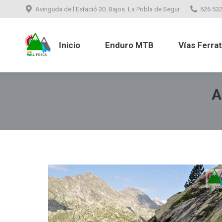
Avinguda de l'Estació 30. Bajos. La Pobla de Segur
626 532
Inicio
Enduro MTB
Vías Ferr
Inicio
Enduro MTB
Vías Ferra
A