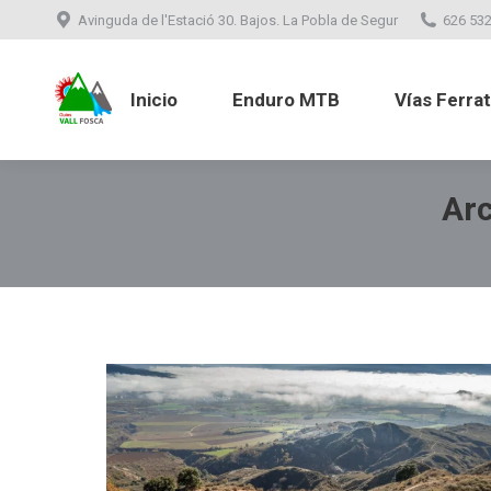
Avinguda de l'Estació 30. Bajos. La Pobla de Segur
626 532
Inicio
Enduro MTB
Vías Ferr
Inicio
Enduro MTB
Vías Ferra
Arc