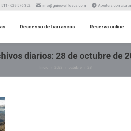
 511 - 629 576 352
info@guiesvallfosca.com
Apertura con cita p
atas
Descenso de barrancos
Reserva online
tas
Descenso de barrancos
Reserva online
hivos diarios:
28 de octubre de 
Estás aquí:
Inicio
2023
octubre
28