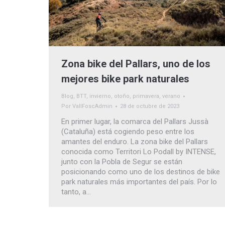
Zona bike del Pallars, uno de los
mejores bike park naturales
Blog
,
BTT
,
invierno
,
otoño
,
primavera
,
verano
Por
VallFoscAdmin
28 de octubre de 2023
En primer lugar, la comarca del Pallars Jussà
(Cataluña) está cogiendo peso entre los
amantes del enduro. La zona bike del Pallars
conocida como Territori Lo Podall by INTENSE,
junto con la Pobla de Segur se están
posicionando como uno de los destinos de bike
park naturales más importantes del país. Por lo
tanto, a…